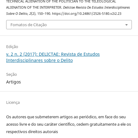
TECHNICAL ALIENATION OF THE POLITICIAN TO THE TELEOLOGICAL
ALIENATION OF THE INTERPRETER.
Delictae Revista De Estudos Interdisciplinares
Sobre O Delito
,
2
(2), 150–190. https://doi.org/10.24861/2526-5180.v2i2.23
Fomatos de Citação
Edição
v. 2 n. 2 (2017): DELICTAE: Revista de Estudos
Interdisciplinares sobre o Delito
Seção
Artigos
Licença
Os autores que submeterem artigos ao periódico, em face do seu
acesso livre e do seu caráter científico, cedem gratuitamente a ele os
respectivos direitos autorais